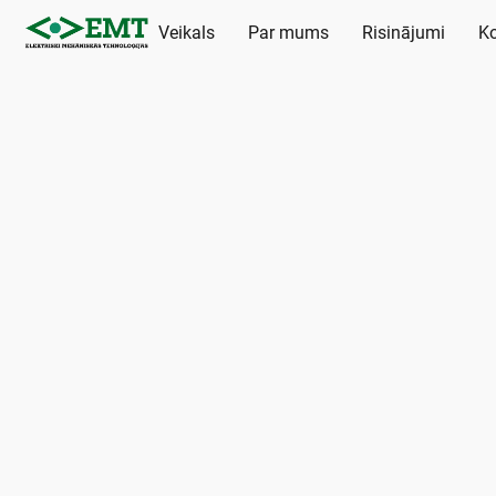
Veikals
Par mums
Risinājumi
Ko