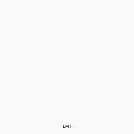
· EMT ·