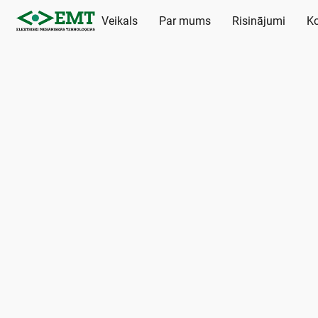
Veikals
Par mums
Risinājumi
Ko