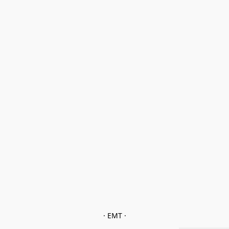
· EMT ·