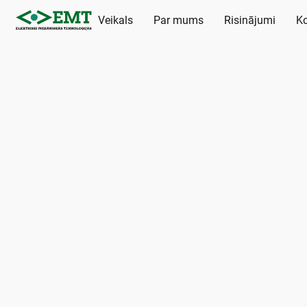
Veikals
Par mums
Risinājumi
Ko