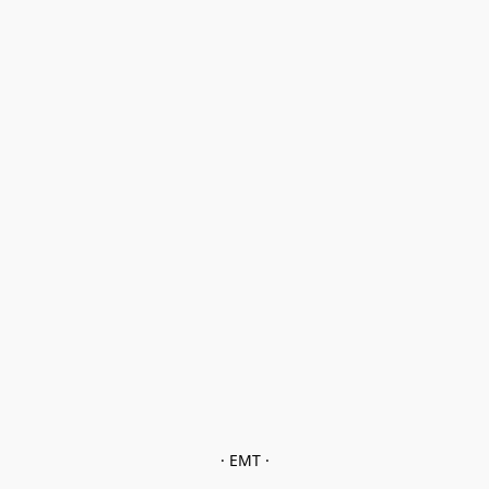
· EMT ·