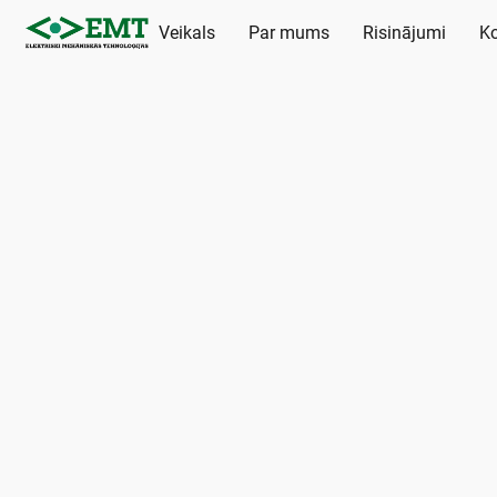
Veikals
Par mums
Risinājumi
Ko