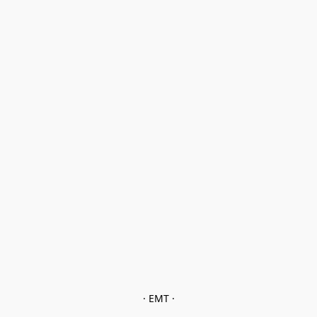
· EMT ·