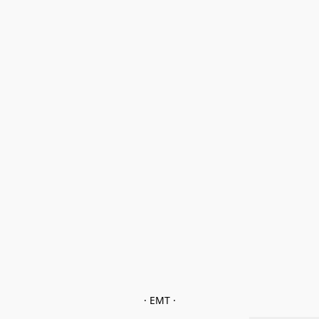
· EMT ·