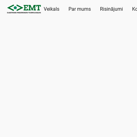
Veikals
Par mums
Risinājumi
Ko