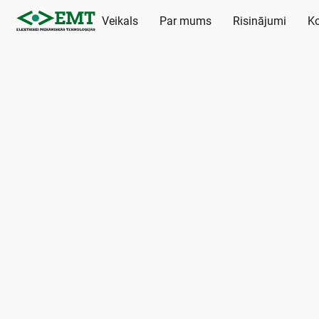
Veikals
Par mums
Risinājumi
Ko