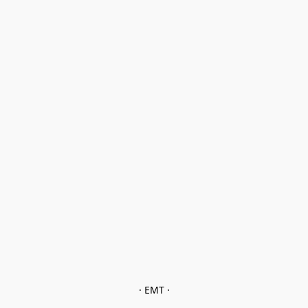
· EMT ·