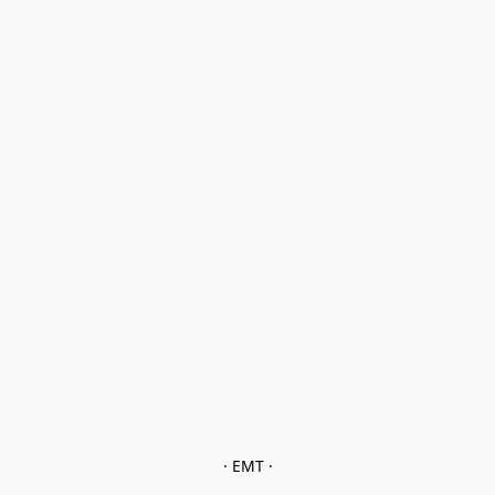
· EMT ·