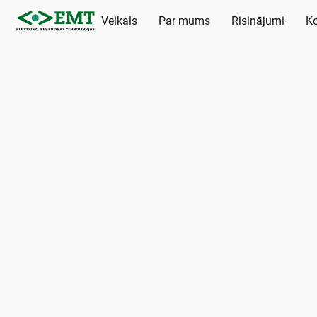
Veikals
Par mums
Risinājumi
Ko