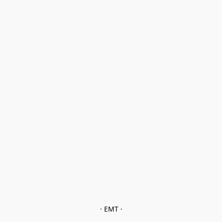
· EMT ·