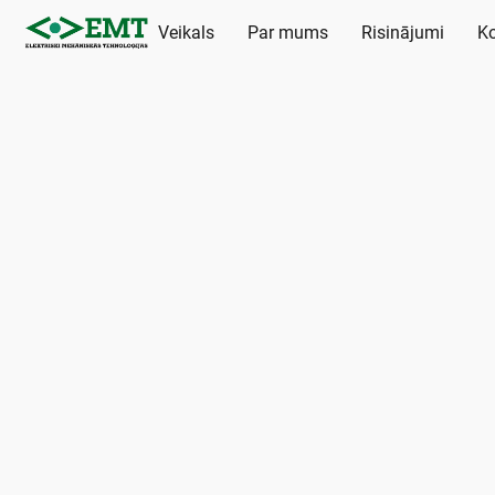
Veikals
Par mums
Risinājumi
Ko