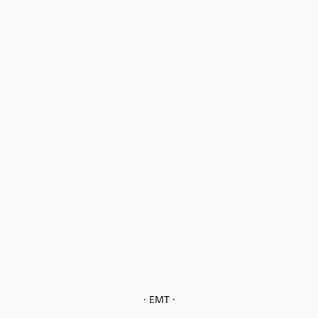
· EMT ·