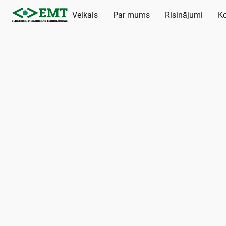
Veikals
Par mums
Risinājumi
Ko