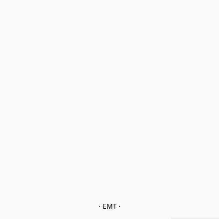
· EMT ·