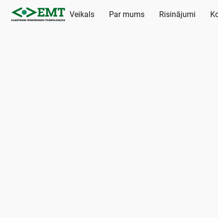
Veikals
Par mums
Risinājumi
Ko