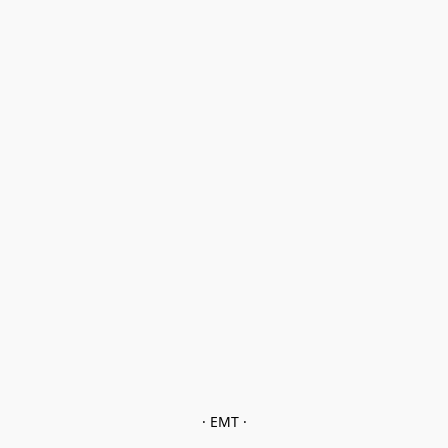
· EMT ·