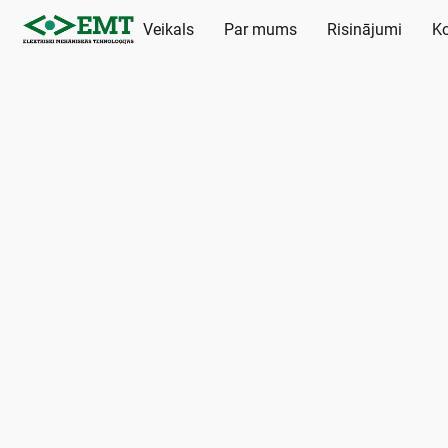
Veikals
Par mums
Risinājumi
Ko