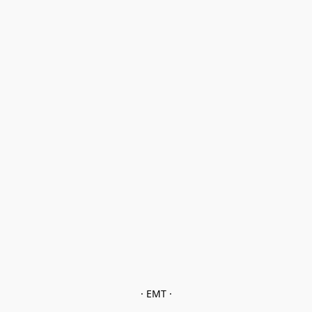
· EMT ·