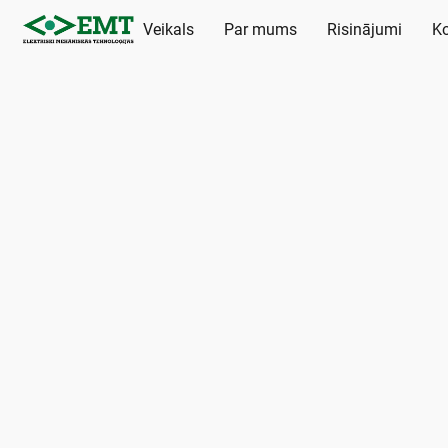
Veikals
Par mums
Risinājumi
Ko