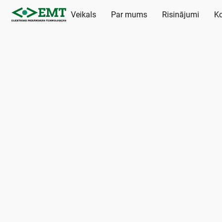
Veikals
Par mums
Risinājumi
Ko