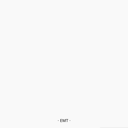
· EMT ·