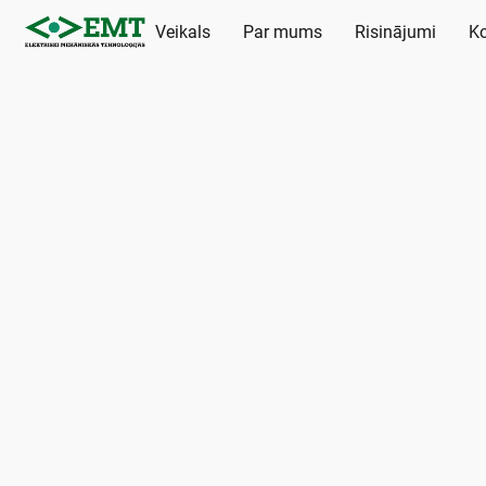
Veikals
Par mums
Risinājumi
Ko