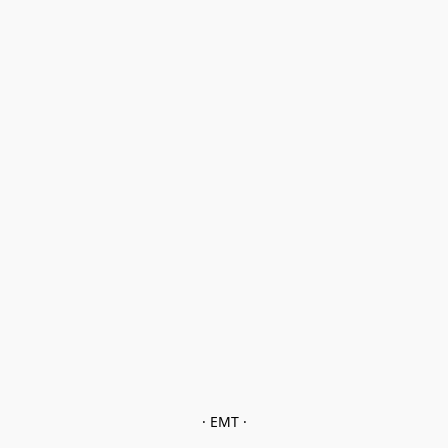
· EMT ·