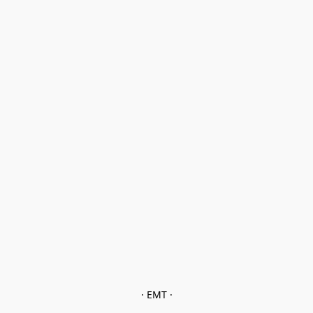
· EMT ·