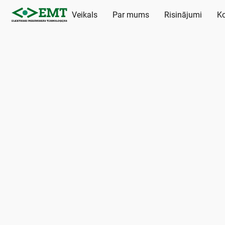
Veikals
Par mums
Risinājumi
Ko