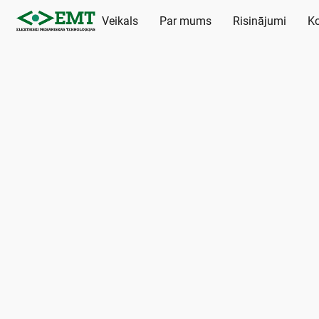
Veikals
Par mums
Risinājumi
Ko