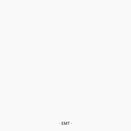
· EMT ·