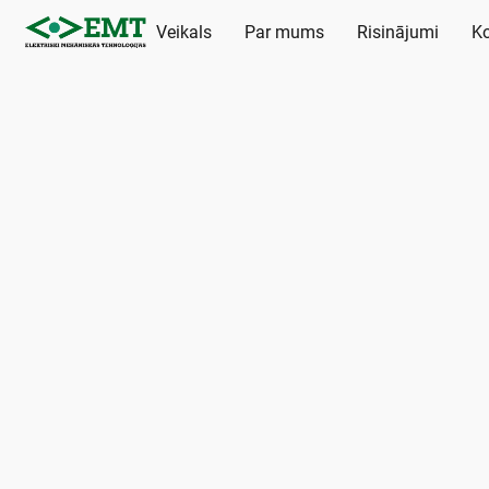
Veikals
Par mums
Risinājumi
Ko