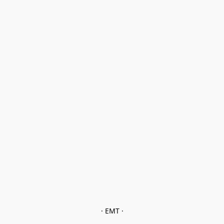
· EMT ·