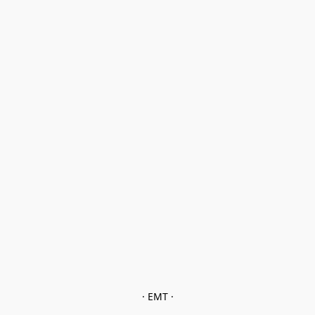
· EMT ·