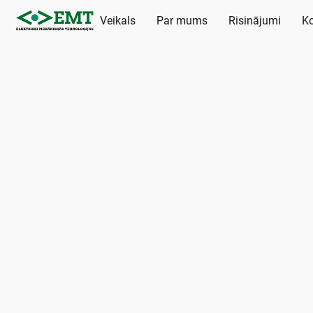
Veikals
Par mums
Risinājumi
Ko