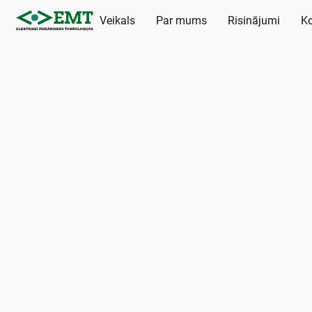
Veikals
Par mums
Risinājumi
Ko