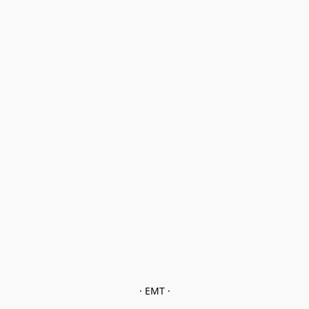
· EMT ·