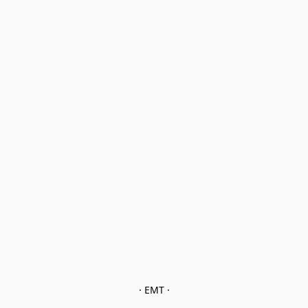
· EMT ·