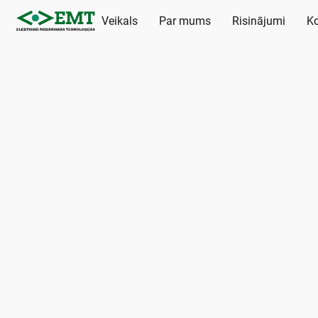
Veikals
Par mums
Risinājumi
Ko