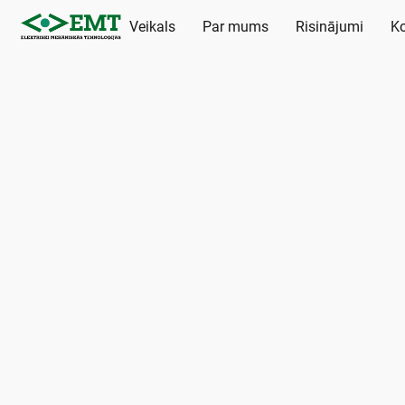
Veikals
Par mums
Risinājumi
Ko