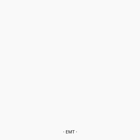
· EMT ·