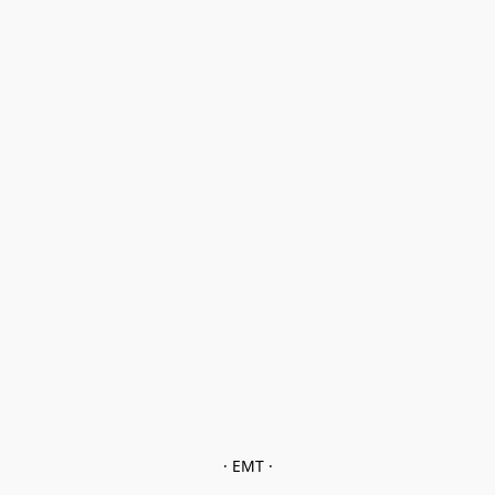
· EMT ·