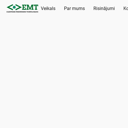
Veikals
Par mums
Risinājumi
Ko