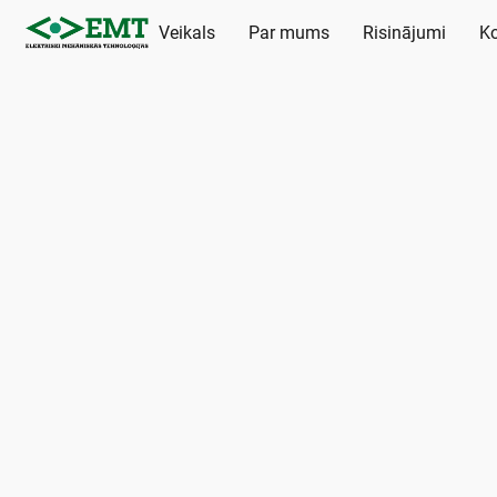
Veikals
Par mums
Risinājumi
Ko