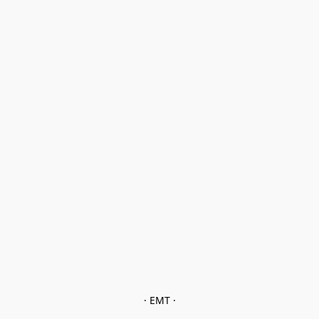
· EMT ·