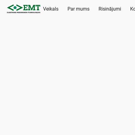
Veikals
Par mums
Risinājumi
Ko