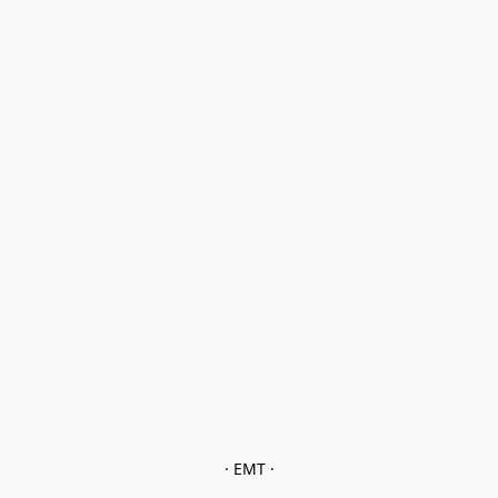
· EMT ·