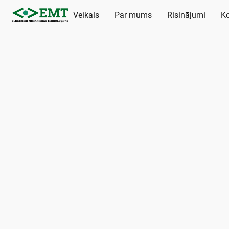
Veikals
Par mums
Risinājumi
Ko