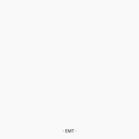
· EMT ·