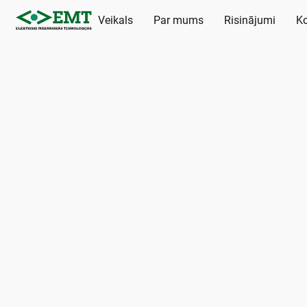
Veikals
Par mums
Risinājumi
Ko