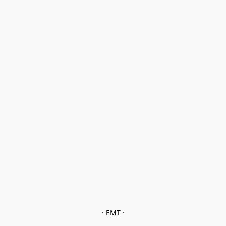
· EMT ·