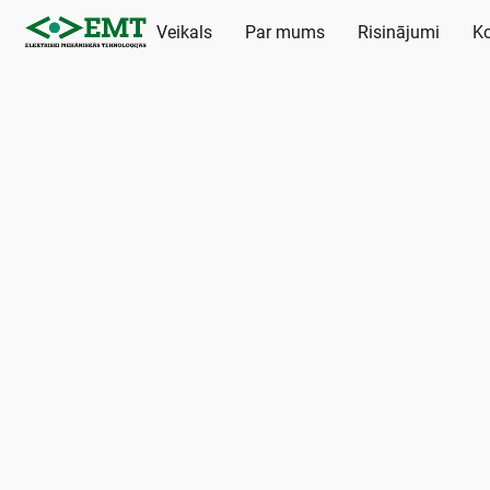
Veikals
Par mums
Risinājumi
Ko