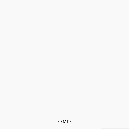
· EMT ·