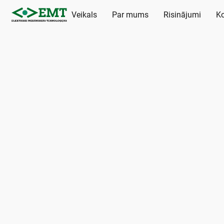
Veikals
Par mums
Risinājumi
Ko