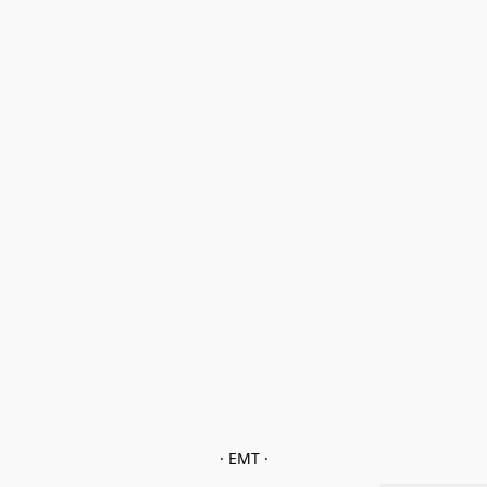
· EMT ·