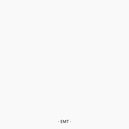
· EMT ·