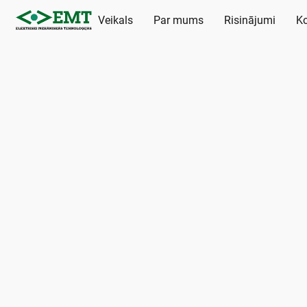
Veikals
Par mums
Risinājumi
Ko