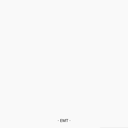
· EMT ·