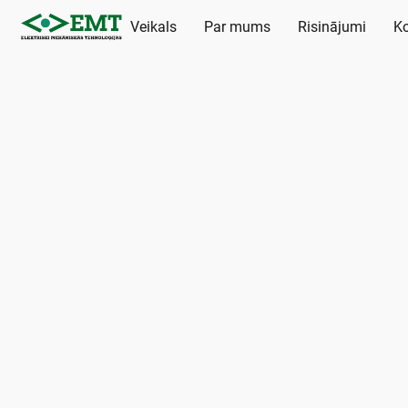
Veikals
Par mums
Risinājumi
Ko