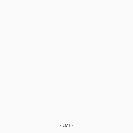
· EMT ·