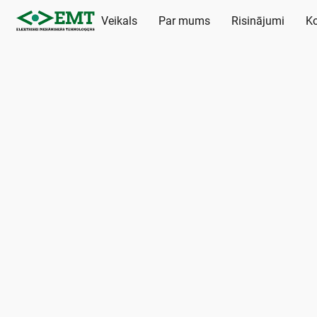
Veikals
Par mums
Risinājumi
Ko