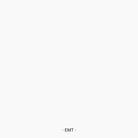
· EMT ·