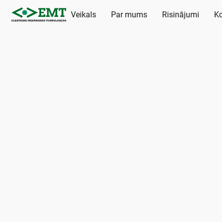
Veikals
Par mums
Risinājumi
Ko