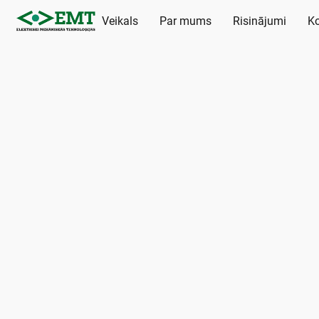
Veikals
Par mums
Risinājumi
Ko