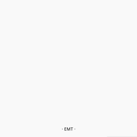
· EMT ·