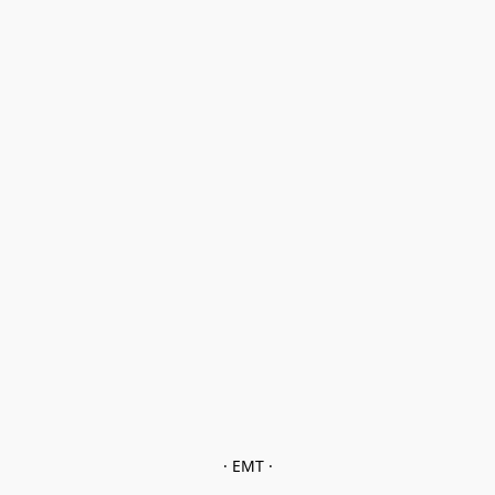
· EMT ·