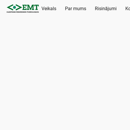
Veikals
Par mums
Risinājumi
Ko