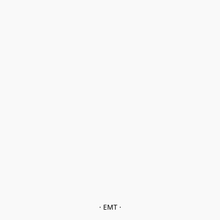
· EMT ·