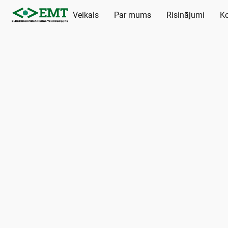
Veikals
Par mums
Risinājumi
Ko