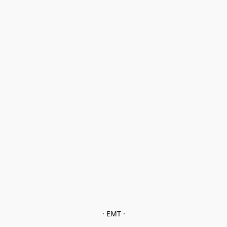
· EMT ·