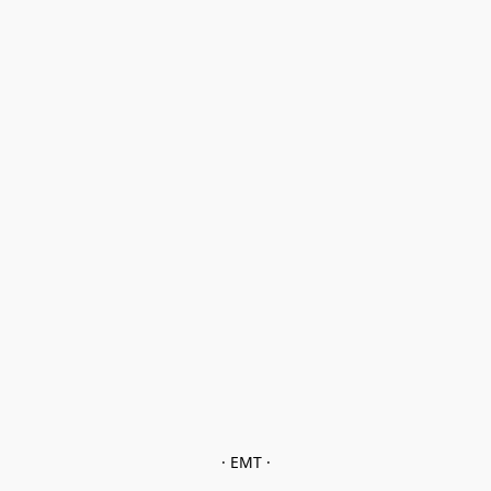
· EMT ·