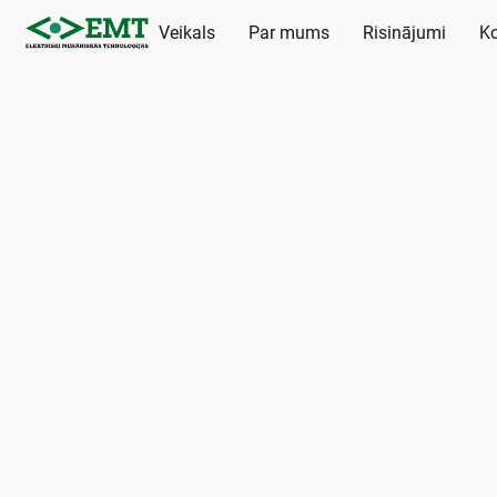
Veikals
Par mums
Risinājumi
Ko