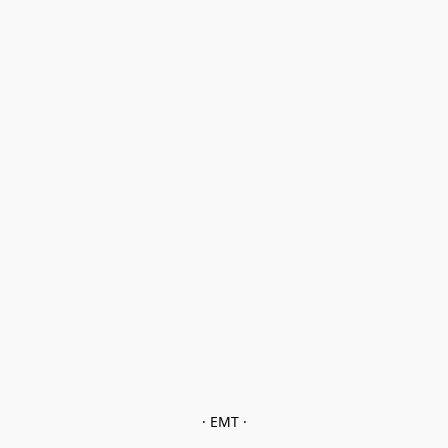
· EMT ·