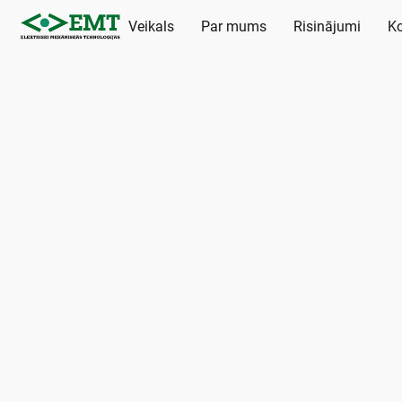
Veikals
Par mums
Risinājumi
Ko