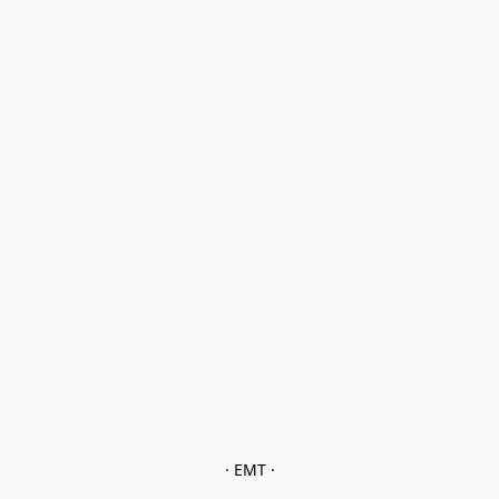
· EMT ·