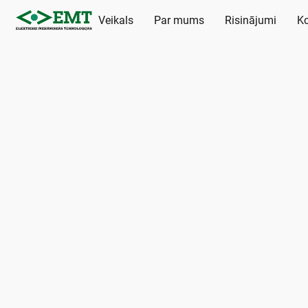
Veikals
Par mums
Risinājumi
Ko