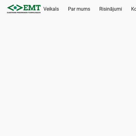
Veikals
Par mums
Risinājumi
Ko