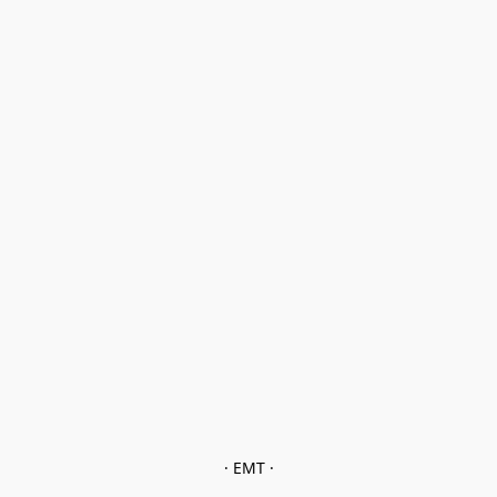
· EMT ·