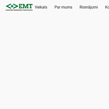
Veikals
Par mums
Risinājumi
Ko