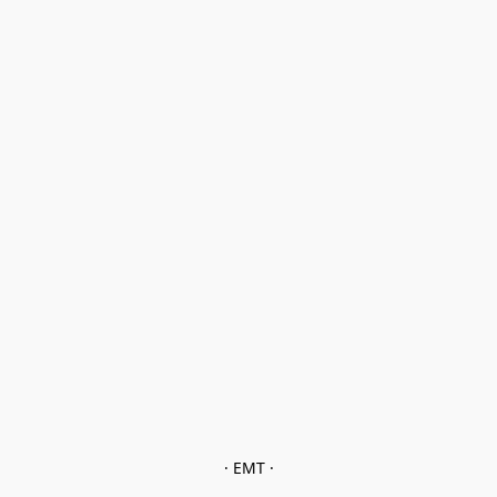
· EMT ·