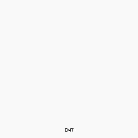
· EMT ·