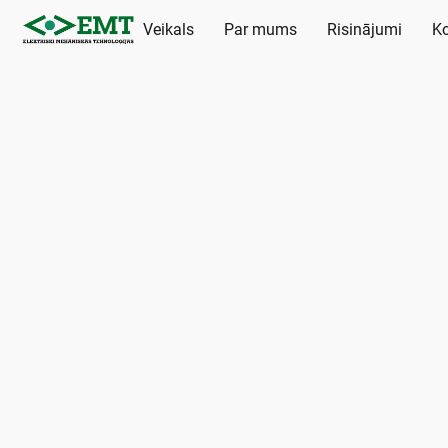
Veikals
Par mums
Risinājumi
Ko