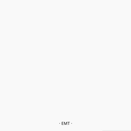
· EMT ·