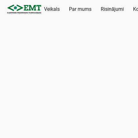
Veikals
Par mums
Risinājumi
Ko