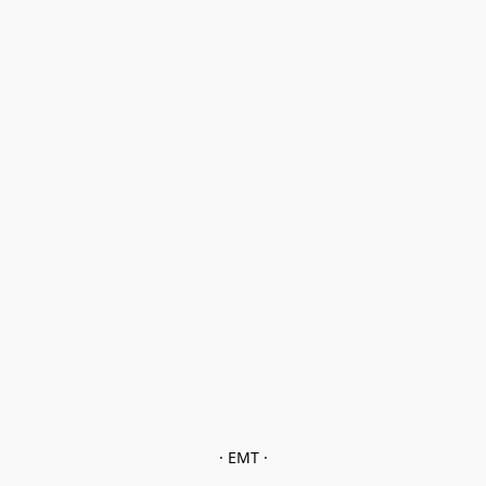
· EMT ·