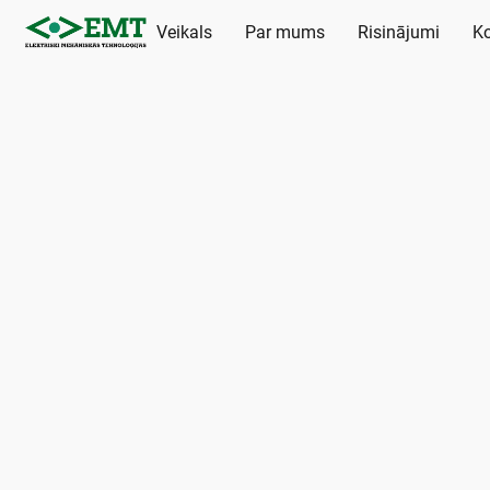
Veikals
Par mums
Risinājumi
Ko