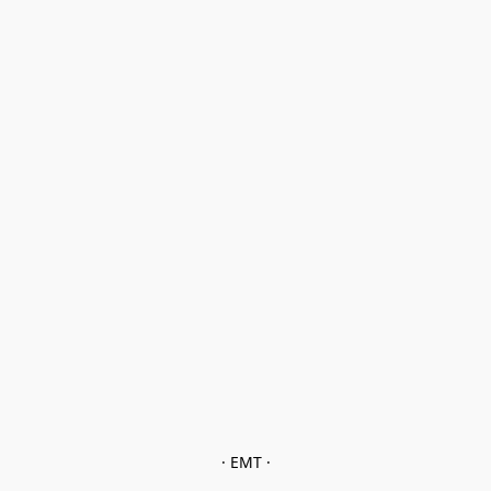
· EMT ·