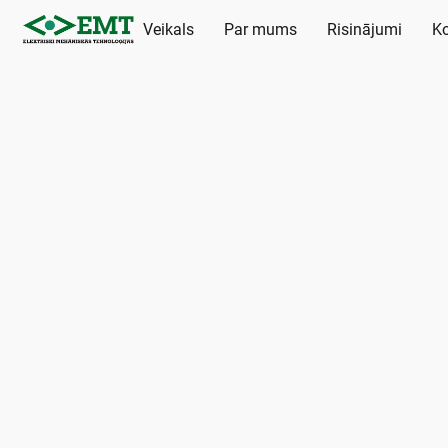
Veikals
Par mums
Risinājumi
Ko