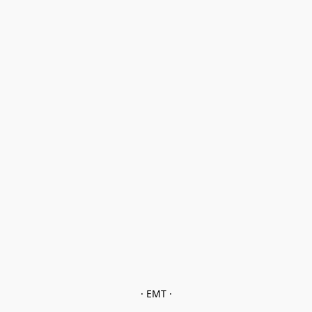
· EMT ·