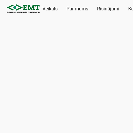
Veikals
Par mums
Risinājumi
Ko