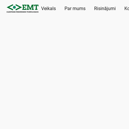
Veikals
Par mums
Risinājumi
Ko