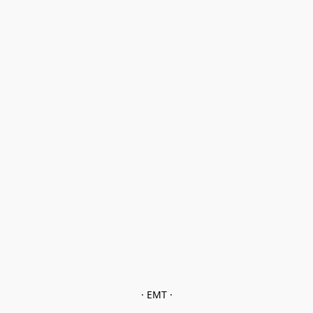
· EMT ·