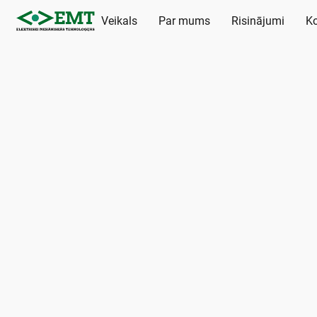
Veikals
Par mums
Risinājumi
Ko