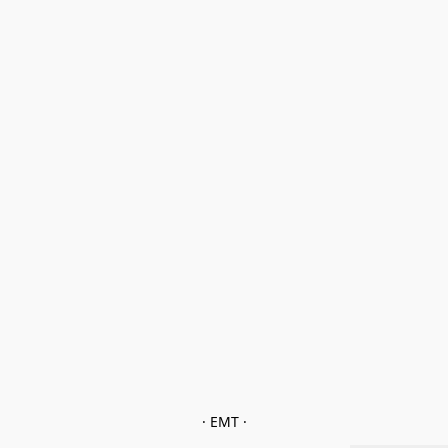
· EMT ·