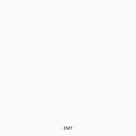
· EMT ·