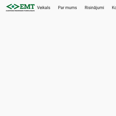
Veikals
Par mums
Risinājumi
Ko