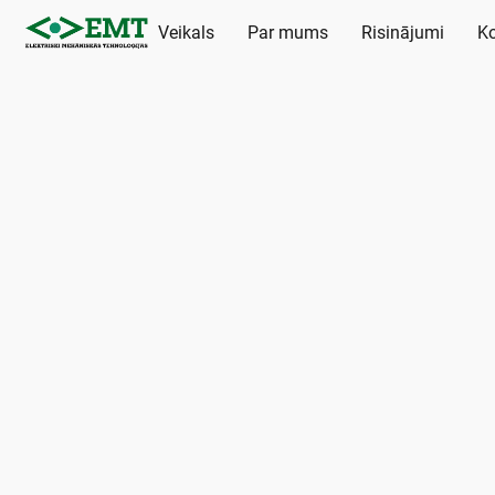
Veikals
Par mums
Risinājumi
Ko