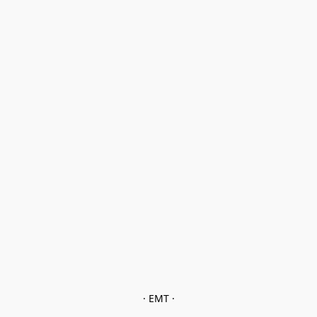
· EMT ·